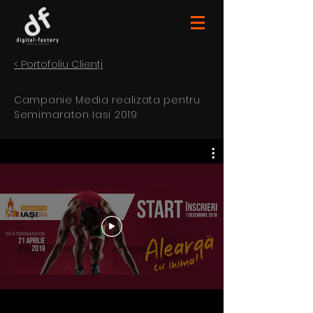
< Portofoliu Clienți
Campanie Media realizata pentru
Semimaraton Iasi 2019