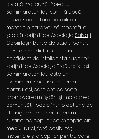
o viață mai bună. Proiectul
Semimaraton Iași sprijină două
cauze: • copiii fără posibilități
materiale care vor să meargă la
școală sprijiniți de Asociația
Salvați
Copiii Iași
• burse de studiu pentru
elevi din mediul rural, cu un
coeficient de inteligență superior
sprijiniți de Asociația ProRuralis Iași
Semimaraton Iaşi este un
eveniment sportiv emblemă
pentru Iași, care are ca scop
promovarea mişcării şi implicarea
comunității locale într-o acțiune de
strângere de fonduri pentru
susținerea copiilor de excepție din
mediul rural, fără posibilități
materiale și a copiilor pentru care