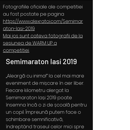
Fotografiile oficiale ale competitiei
au fost postate pe pagina
https://www.alexratoi.com/Semimar
aton-Iasi-2019
Mai jos sunt cateva fotografii de la
sesiunea de WARM UP a
competitiei.
Semimaraton Iasi 2019
„Aleargă cu inima!” la cel mai mare
eveniment de mișcare în aer liber.
Fiecare kilometru alergat la
Semimaraton Iași 2019 poate
însemna încă o zi de școală pentru
un copil. Împreună putem face o
schimbare semnificativă,
îndreptând traseul celor mici spre