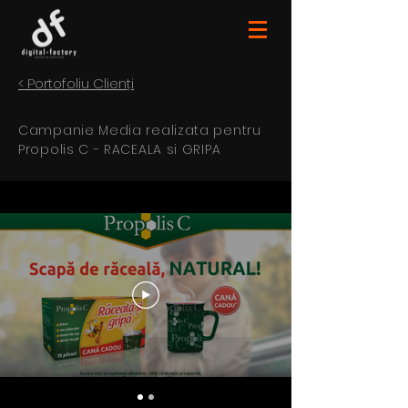
< Portofoliu Clienți
Campanie Media realizata pentru
Propolis C - RACEALA si GRIPA