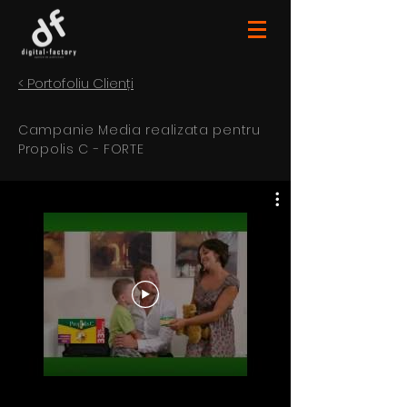
< Portofoliu Clienți
Campanie Media realizata pentru
Propolis C - FORTE