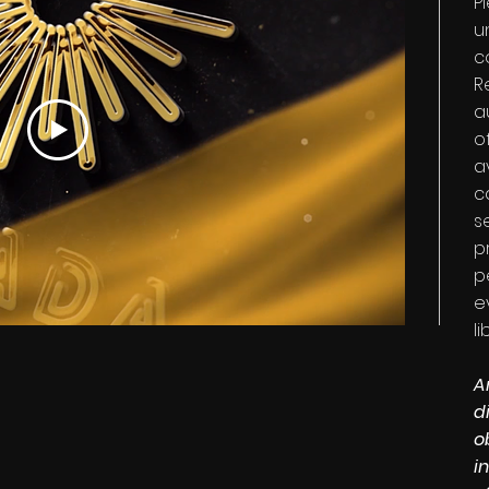
P
u
co
R
a
o
a
c
s
p
p
e
li
A
d
o
i