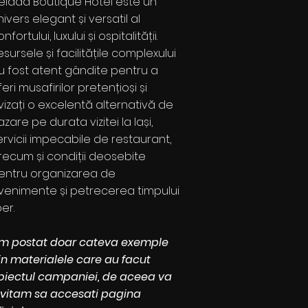
leiada Boutique Hotel este un
nivers elegant și versatil al
nfortului, luxului și ospitalității.
esursele și facilitățile complexului
u fost atent gândite pentru a
feri musafirilor pretențioși și
vizați o excelentă alternativă de
azare pe durata vizitei la Iași,
ervicii impecabile de restaurant,
recum și condiții deosebite
entru organizarea de
venimente și petrecerea timpului
ber.
m postat doar cateva exemple
in materialele care au facut
biectul campaniei, de aceea va
nvitam sa accesati pagina