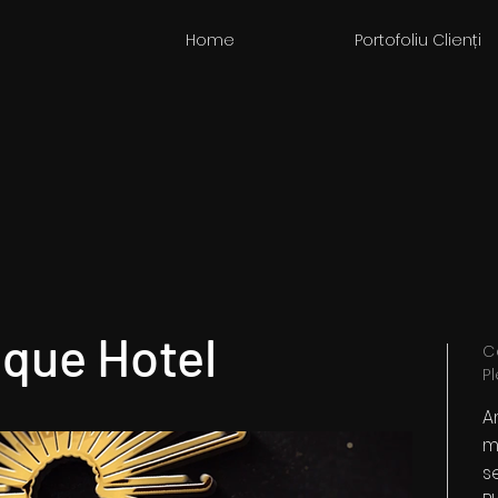
Home
Portofoliu Clienți
ique Hotel
C
P
A
m
s