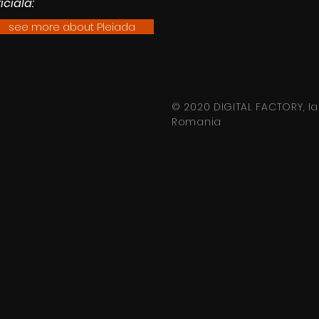
iciala:
see more about Pleiada
© 2020 DIGITAL FACTORY, Iaș
Romania