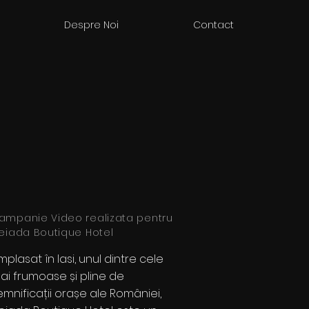
Despre Noi
Contact
ampanie Video realizata pentru
leiada Boutique Hotel
mplasat în Iasi, unul dintre cele
ai frumoase și pline de
emnificații orașe ale României,