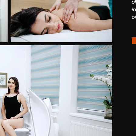
o
i
of