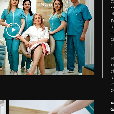
o
E
o
i
r
s
p
C
T
i
d
f
v
c
A
d