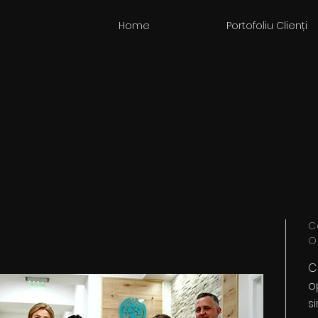
Home
Portofoliu Clienți
C
O
C
o
s