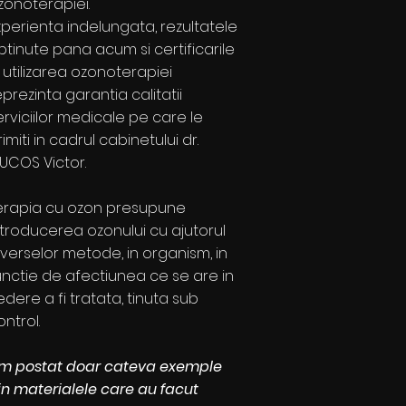
zonoterapiei.
xperienta indelungata, rezultatele
btinute pana acum si certificarile
n utilizarea ozonoterapiei
eprezinta garantia calitatii
erviciilor medicale pe care le
rimiti in cadrul cabinetului dr.
UCOS Victor.
erapia cu ozon presupune
ntroducerea ozonului cu ajutorul
iverselor metode, in organism, in
unctie de afectiunea ce se are in
edere a fi tratata, tinuta sub
ontrol.
m postat doar cateva exemple
in materialele care au facut