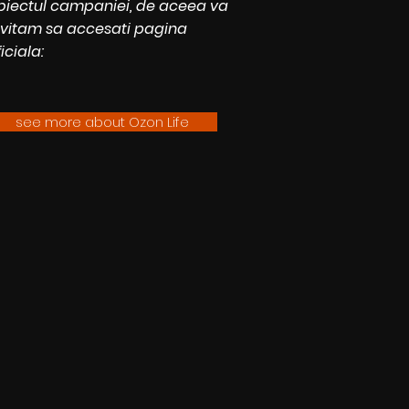
biectul campaniei, de aceea va
nvitam sa accesati pagina
iciala:
see more about Ozon Life