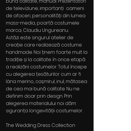
buna calitate, manual. Prezentatori
de televiziune, importanți oameni
de afaceri, personalități din lumea
mass-media, poartă costumele
marca, Claudiu Ungureanu.
Astăzi este singurul atelier de
creație care realizează costume
handmade. Noi ținem foarte mult la
tradiție și la calitate în orice etapă
a realizării costumelor. Totul începe
cu alegerea țesăturilor cum ar fi
lâna merino, cașmirul, inul, mătasea
de cea mai bună calitate. Nu ne
definim doar prin design. Prin
alegerea materialului noi dăm
siguranța longevității costumelor.
The Wedding Dress Collection