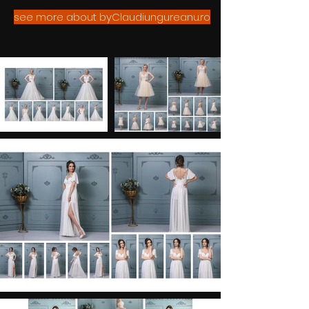
see more about byClaudiungureanu.ro