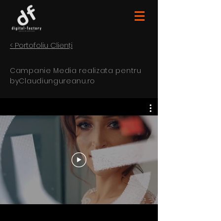
< Portofoliu Clienți
Campanie Media realizata pentru
byClaudiungureanu.ro