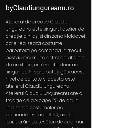
byClaudiungureanu.ro
Atelierul de creație Claudiu
Ungureanu este singurul atelier de
creație din Iași și din zona Moldovei,
care realizează costume
bărbătești pe comandă. În trecut
existau mai multe astfel de ateliere
de croitorie, astăzi este doar un
singur loc în care puteți găsi acest
nivel de calitate și acesta este
atelierul Claudiu Ungureanu.
Atelierul Claudiu Ungureanu are o
tradiție de aproape 25 de ani în
realizarea costumelor pe
comandă. Din anul 1994, aici în
Iași, lucrăm cu țesături de cea mai