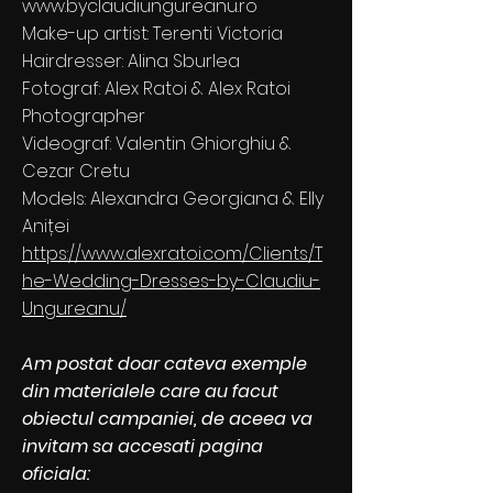
www.byclaudiungureanu.ro
Make-up artist: Terenti Victoria
Hairdresser: Alina Sburlea
Fotograf: Alex Ratoi & Alex Ratoi
Photographer
Videograf: Valentin Ghiorghiu &
Cezar Cretu
Models: Alexandra Georgiana & Elly
Aniței
https://www.alexratoi.com/Clients/T
he-Wedding-Dresses-by-Claudiu-
Ungureanu/
Am postat doar cateva exemple
din materialele care au facut
obiectul campaniei, de aceea va
invitam sa accesati pagina
oficiala: