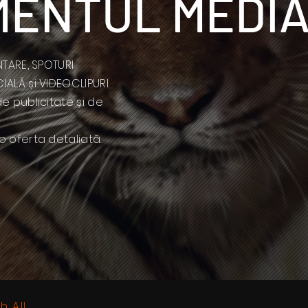
ENTUL MEDI
NTARE, SPOTURI
ALĂ și VIDEOCLIPURI.
e publicitate și de
 oferta detaliată.
h All