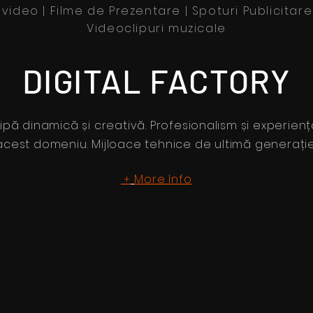
e video | Filme de Prezentare | Spoturi Publicitar
Videoclipuri muzicale
DIGITAL FACTORY
ipă dinamică și creativă. Profesionalism și experienț
acest domeniu. Mijloace tehnice de ultimă generație
More Info
+