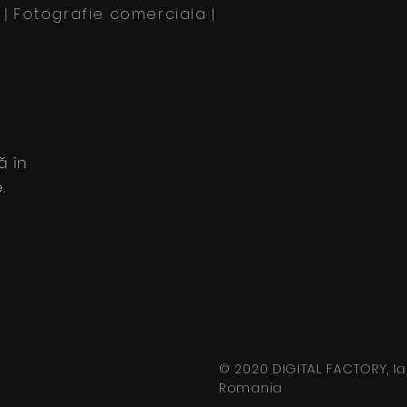
e | Fotografie comerciala |
ă în
.
© 2020 DIGITAL FACTORY, Iaș
Romania